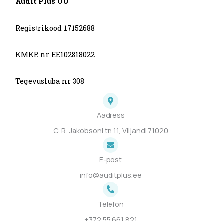
Audit Plus OÜ
Registrikood 17152688
KMKR nr EE102818022
Tegevusluba nr 308
Aadress
C. R. Jakobsoni tn 11, Viljandi 71020
E-post
info@auditplus.ee
Telefon
+372 55 661 821