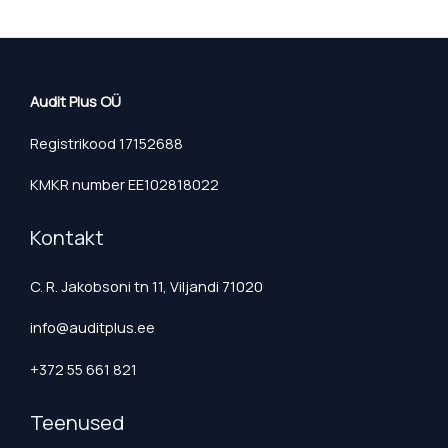
Audit Plus OÜ
Registrikood 17152688
KMKR number EE102818022
Kontakt
C. R. Jakobsoni tn 11, Viljandi 71020
info@auditplus.ee
+372 55 661 821
Teenused