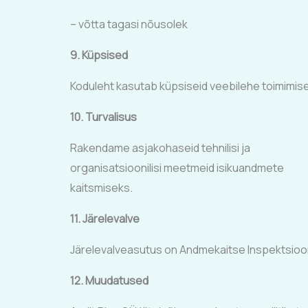
– võtta tagasi nõusolek
9. Küpsised
Koduleht kasutab küpsiseid veebilehe toimimi
10. Turvalisus
Rakendame asjakohaseid tehnilisi ja
organisatsioonilisi meetmeid isikuandmete
kaitsmiseks.
11. Järelevalve
Järelevalveasutus on Andmekaitse Inspektsioo
12. Muudatused