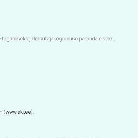
se tagamiseks ja kasutajakogemuse parandamiseks.
n (
www.aki.ee
).