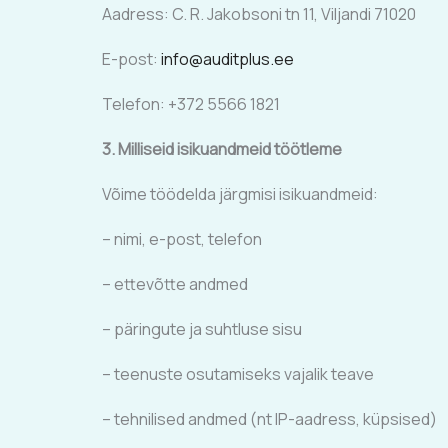
Aadress: C. R. Jakobsoni tn 11, Viljandi 71020
E-post:
info@auditplus.ee
Telefon: +372 5566 1821
3. Milliseid isikuandmeid töötleme
Võime töödelda järgmisi isikuandmeid:
– nimi, e-post, telefon
– ettevõtte andmed
– päringute ja suhtluse sisu
– teenuste osutamiseks vajalik teave
– tehnilised andmed (nt IP-aadress, küpsised)