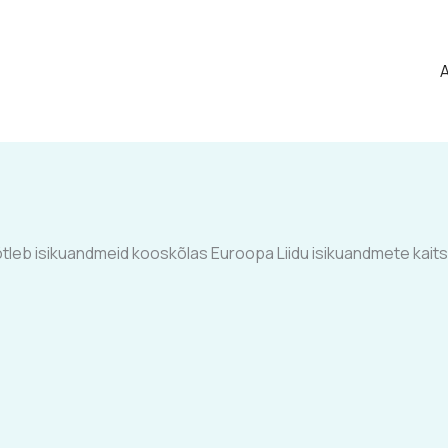
A
öötleb isikuandmeid kooskõlas Euroopa Liidu isikuandmete kai