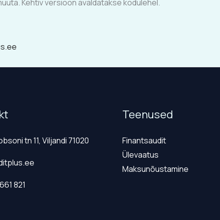
 muuta. Kehtiv versioon avaldatakse kodulehel.
us.ee
kt
Teenused
obsoni tn 11, Viljandi 71020
Finantsaudit
Ülevaatus
itplus.ee
Maksunõustamine
661 821