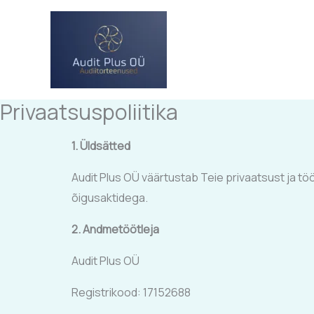
Skip
to
content
Privaatsuspoliitika
1. Üldsätted
Audit Plus OÜ väärtustab Teie privaatsust ja t
õigusaktidega.
2. Andmetöötleja
Audit Plus OÜ
Registrikood: 17152688