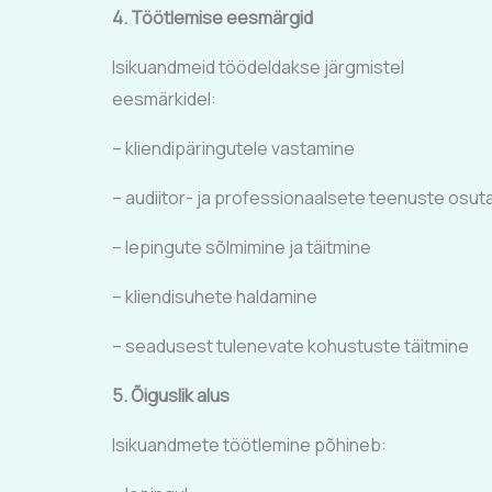
4. Töötlemise eesmärgid
Isikuandmeid töödeldakse järgmistel
eesmärkidel:
– kliendipäringutele vastamine
– audiitor- ja professionaalsete teenuste osu
– lepingute sõlmimine ja täitmine
– kliendisuhete haldamine
– seadusest tulenevate kohustuste täitmine
5. Õiguslik alus
Isikuandmete töötlemine põhineb: