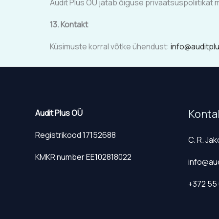
Audit Plus OÜ jätab õiguse privaatsuspoliitikat
13. Kontakt
Küsimuste korral võtke ühendust:
info@auditpl
Konta
Audit Plus OÜ
Registrikood 17152688
C. R. Jak
KMKR number EE102818022
info@aud
+372 55 