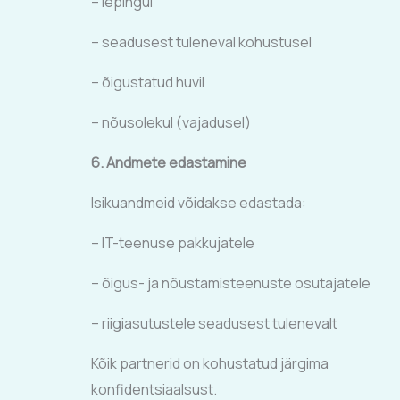
– lepingul
– seadusest tuleneval kohustusel
– õigustatud huvil
– nõusolekul (vajadusel)
6. Andmete edastamine
Isikuandmeid võidakse edastada:
– IT-teenuse pakkujatele
– õigus- ja nõustamisteenuste osutajatele
– riigiasutustele seadusest tulenevalt
Kõik partnerid on kohustatud järgima
konfidentsiaalsust.